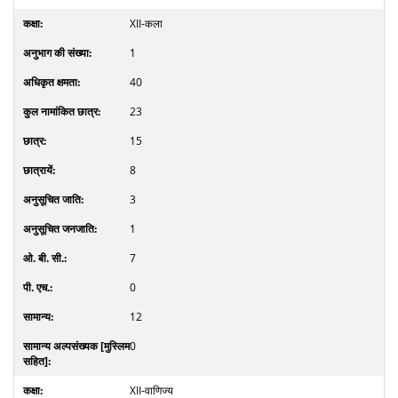
XII-कला
1
40
23
15
8
3
1
7
0
12
0
XII-वाणिज्य